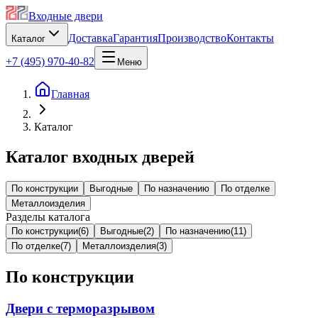
Входные двери
Доставка
Гарантия
Производство
Контакты
Каталог
+7 (495) 970-40-82
Меню
Главная
Каталог
Каталог входных дверей
По конструкции
Выгодные
По назначению
По отделке
Металлоизделия
Разделы каталога
По конструкции
(
6
)
Выгодные
(
2
)
По назначению
(
11
)
По отделке
(
7
)
Металлоизделия
(
3
)
По конструкции
Двери с терморазрывом