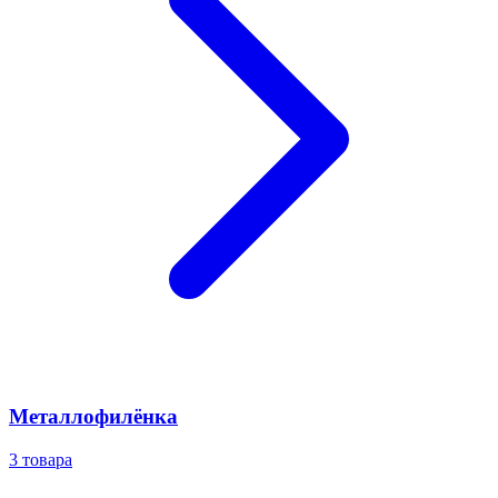
Металлофилёнка
3
товара